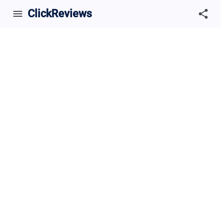
ClickReviews
menu
share